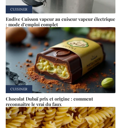
CUISINER
Endive Cuisson vapeur au cuiseur vapeur électrique
: mode d’emploi complet
CUISINER
Chocolat Dubaï prix et origine : comment
reconnaître le vrai du faux