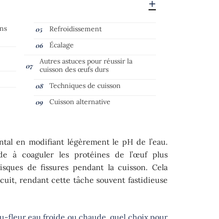
ans
Refroidissement
?
Écalage
Autres astuces pour réussir la
cuisson des œufs durs
Techniques de cuisson
Cuisson alternative
ntal en modifiant légèrement le pH de l’eau.
de à coaguler les protéines de l’œuf plus
risques de fissures pendant la cuisson. Cela
s cuit, rendant cette tâche souvent fastidieuse
u-fleur eau froide ou chaude, quel choix pour