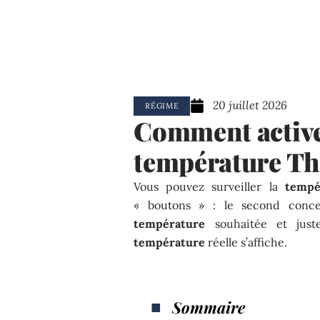
20 juillet 2026
RÉGIME
Comment active
température T
Vous pouvez surveiller la
tempé
« boutons » : le second conc
température
souhaitée et just
température
réelle s’affiche.
Sommaire