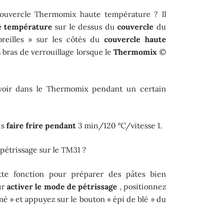
uvercle Thermomix haute température ? Il
e température
sur le dessus du
couvercle
du
reilles » sur les côtés du
couvercle haute
s bras de verrouillage lorsque le
Thermomix
©
avoir dans le Thermomix pendant un certain
is
faire frire pendant
3 min/120 °C/vitesse 1.
étrissage sur le TM31 ?
tte fonction pour préparer des pâtes bien
ur
activer le mode de pétrissage
, positionnez
rmé » et appuyez sur le bouton « épi de blé » du