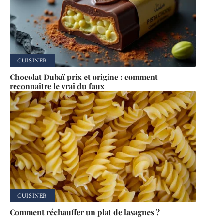
CUISINER
Chocolat Dubaï prix et origine : comment
reconnaître le vrai du faux
CUISINER
Comment réchauffer un plat de lasagnes ?