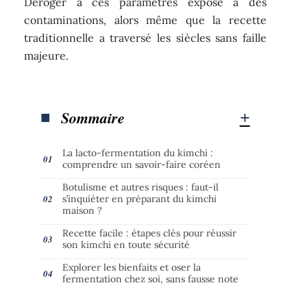
Déroger à ces paramètres expose à des
contaminations, alors même que la recette
traditionnelle a traversé les siècles sans faille
majeure.
Sommaire
La lacto-fermentation du kimchi :
comprendre un savoir-faire coréen
Botulisme et autres risques : faut-il
s’inquiéter en préparant du kimchi
maison ?
Recette facile : étapes clés pour réussir
son kimchi en toute sécurité
Explorer les bienfaits et oser la
fermentation chez soi, sans fausse note