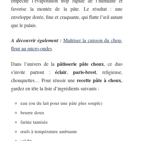
empêche l’évaporation trop rapide de l’humidité et
favorise la montée de la pâte. Le résultat : une
enveloppe dorée, fine et craquante, qui flatte l’œil autant
que le palais.
A découvrir également :
Maîtriser la cuisson du chou-
fleur au micro-ondes
pâtisserie pâte choux
Dans l’univers de la
, ce duo
éclair
paris-brest
s’invite partout :
,
, religieuse,
recette pâte à choux
chouquettes… Pour réussir une
,
gardez en tête la liste d’ingrédients suivants :
eau (ou du lait pour une pâte plus souple)
beurre doux
farine tamisée
œufs à température ambiante
sel fin