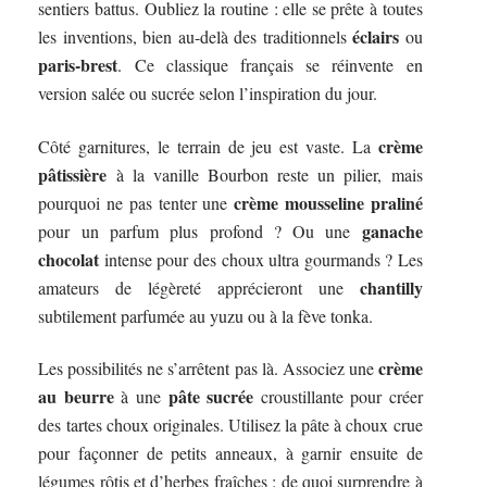
sentiers battus. Oubliez la routine : elle se prête à toutes
éclairs
les inventions, bien au-delà des traditionnels
ou
paris-brest
. Ce classique français se réinvente en
version salée ou sucrée selon l’inspiration du jour.
crème
Côté garnitures, le terrain de jeu est vaste. La
pâtissière
à la vanille Bourbon reste un pilier, mais
crème mousseline praliné
pourquoi ne pas tenter une
ganache
pour un parfum plus profond ? Ou une
chocolat
intense pour des choux ultra gourmands ? Les
chantilly
amateurs de légèreté apprécieront une
subtilement parfumée au yuzu ou à la fève tonka.
crème
Les possibilités ne s’arrêtent pas là. Associez une
au beurre
pâte sucrée
à une
croustillante pour créer
des tartes choux originales. Utilisez la pâte à choux crue
pour façonner de petits anneaux, à garnir ensuite de
légumes rôtis et d’herbes fraîches : de quoi surprendre à