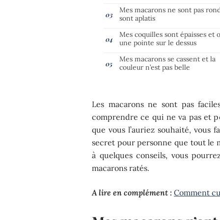
Mes macarons ne sont pas rond
sont aplatis
Mes coquilles sont épaisses et 
une pointe sur le dessus
Mes macarons se cassent et la
couleur n’est pas belle
Les macarons ne sont pas facile
comprendre ce qui ne va pas et p
que vous l’auriez souhaité, vous f
secret pour personne que tout le 
à quelques conseils, vous pourre
macarons ratés.
A lire en complément :
Comment cuir