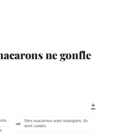
acarons ne gonfle
ants
Mes macarons sont manqués, ils
sont cassés
s