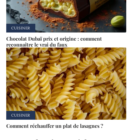
CUISINER
Chocolat Dubaï prix et origine : comment
reconnaître le vrai du faux
CUISINER
Comment réchauffer un plat de lasagnes ?