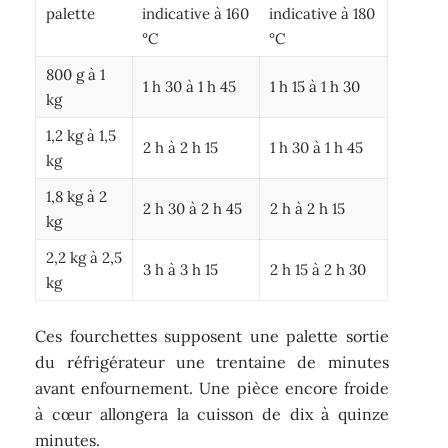
palette
indicative à 160
indicative à 180
°C
°C
800 g à 1
1 h 30 à 1 h 45
1 h 15 à 1 h 30
kg
1,2 kg à 1,5
2 h à 2 h 15
1 h 30 à 1 h 45
kg
1,8 kg à 2
2 h 30 à 2 h 45
2 h à 2 h 15
kg
2,2 kg à 2,5
3 h à 3 h 15
2 h 15 à 2 h 30
kg
Ces fourchettes supposent une palette sortie
du réfrigérateur une trentaine de minutes
avant enfournement. Une pièce encore froide
à cœur allongera la cuisson de dix à quinze
minutes.