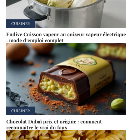
CUISINER
Endive Cuisson vapeur au cuiseur vapeur électrique
: mode d’emploi complet
CUISINER
Chocolat Dubaï prix et origine : comment
reconnaître le vrai du faux